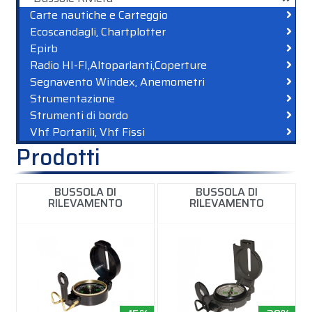
Carte nautiche e Carteggio
Ecoscandagli, Chartplotter
Epirb
Radio HI-FI,Altoparlanti,Coperture
Segnavento Windex, Anemometri
Strumentazione
Strumenti di bordo
Vhf Portatili, Vhf Fissi
Prodotti
BUSSOLA DI
BUSSOLA DI
RILEVAMENTO
RILEVAMENTO