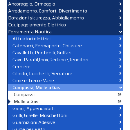
Ancoraggio, Ormeggio
Arredamento, Comfort, Divertimento
Dotazioni sicurezza, Abbigliamento
Equipaggiamento Elettrico
Ferramenta Nautica
Attuatori elettrici
Catenacci, Fermaporte, Chiusure
Cavallotti, Ponticelli, Golfari
Cavo Parafil,Inox,Redance,Tenditori
Cerniere
Cilindri, Lucchetti, Serrature
Cime e Trecce Varie
Compassi, Molle a Gas
Compassi
Molle a Gas
Ganci, Appendiabiti
Grilli, Girelle, Moschettoni
Guarnizioni Adesive
Guide per Vetri