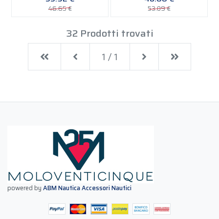
46.65 €
53.09 €
32 Prodotti trovati
First
Previous
Next
Last
1 / 1
powered by
ABM Nautica Accessori Nautici