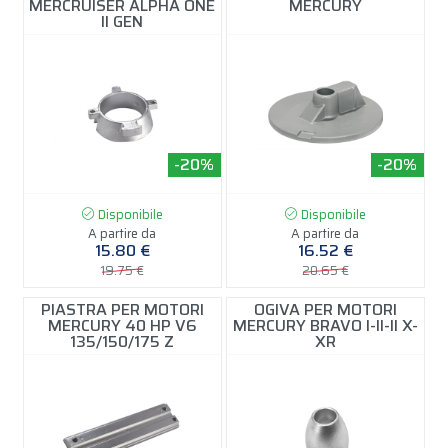
MERCRUISER ALPHA ONE
MERCURY
II GEN
-20%
-20%
Disponibile
Disponibile
A partire da
A partire da
15.80 €
16.52 €
19.75 €
20.65 €
PIASTRA PER MOTORI
OGIVA PER MOTORI
MERCURY 40 HP V6
MERCURY BRAVO I-II-II X-
135/150/175 Z
XR