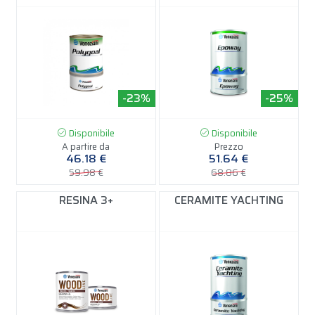
-23%
-25%
Disponibile
Disponibile
A partire da
Prezzo
46.18 €
51.64 €
59.98 €
68.86 €
RESINA 3+
CERAMITE YACHTING