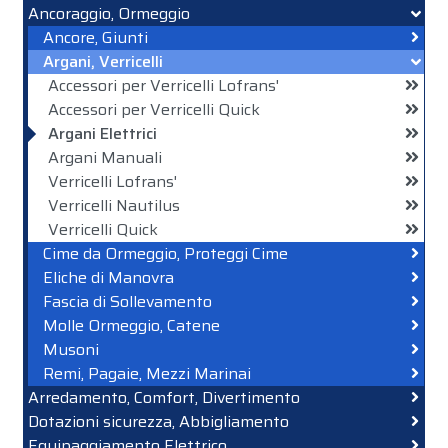
Ancoraggio, Ormeggio
Ancore, Giunti
Argani, Verricelli
Accessori per Verricelli Lofrans'
Accessori per Verricelli Quick
Argani Elettrici
Argani Manuali
Verricelli Lofrans'
Verricelli Nautilus
Verricelli Quick
Cime da Ormeggio, Proteggi Cime
Eliche di Manovra
Fascia di Sollevamento
Molle Ormeggio, Catene
Musoni
Remi, Pagaie, Mezzi Marinai
Arredamento, Comfort, Divertimento
Dotazioni sicurezza, Abbigliamento
Equipaggiamento Elettrico