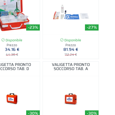
-23%
-27%
Disponibile
Disponibile
Prezzo
Prezzo
34.16 €
81.94 €
44.36 €
112.24 €
LIGETTA PRONTO
VALIGETTA PRONTO
CCORSO TAB. D
SOCCORSO TAB. A
-30%
-30%