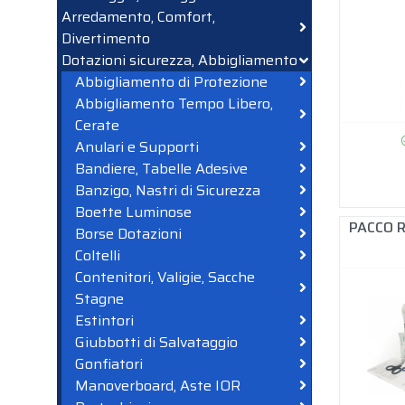
Arredamento, Comfort,
Divertimento
Dotazioni sicurezza, Abbigliamento
Abbigliamento di Protezione
Abbigliamento Tempo Libero,
Cerate
Anulari e Supporti
Bandiere, Tabelle Adesive
Banzigo, Nastri di Sicurezza
Boette Luminose
PACCO R
Borse Dotazioni
Coltelli
Contenitori, Valigie, Sacche
Stagne
Estintori
Giubbotti di Salvataggio
Gonfiatori
Manoverboard, Aste IOR