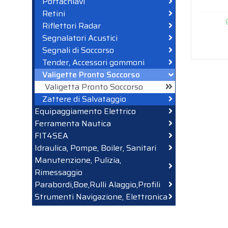
Portachiavi
Retini
Riflettori Radar
Segnalatori Acustici
Segnali di Soccorso
Tender, Accessori gommoni
Valigette Pronto Soccorso
Valigetta Pronto Soccorso
Zattere di Salvataggio
Equipaggiamento Elettrico
Ferramenta Nautica
FIT4SEA
Idraulica, Pompe, Boiler, Sanitari
Manutenzione, Pulizia,
Rimessaggio
Parabordi,Boe,Rulli Alaggio,Profili
Strumenti Navigazione, Elettronica