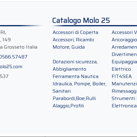
Catalogo Molo 25
SRL
Accessori di Coperta
Accessori V
a, 149
Accessori, Ricambi
Ancoraggio
a Grosseto Italia
Motore, Guida
Arredament
Divertimen
 0566.57487
Dotazioni sicurezza,
Equipaggi
olo25.com
Abbigliamento
Elettrico
0537
Ferramenta Nautica
FIT4SEA
Idraulica, Pompe, Boiler,
Manutenzio
Sanitari
Rimessagg
Parabordi,Boe,Rulli
Strumenti 
Alaggio,Profili
Elettronica