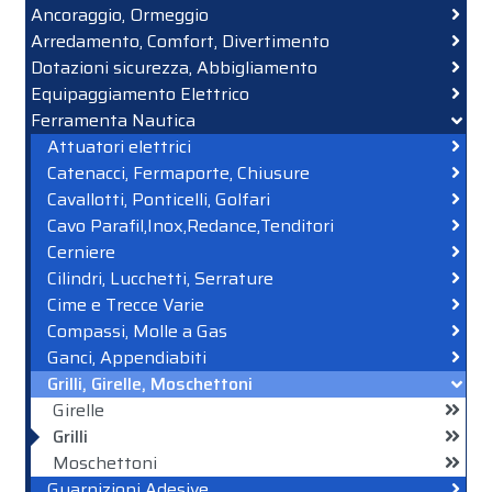
Ancoraggio, Ormeggio
Arredamento, Comfort, Divertimento
Dotazioni sicurezza, Abbigliamento
Equipaggiamento Elettrico
Ferramenta Nautica
Attuatori elettrici
Catenacci, Fermaporte, Chiusure
Cavallotti, Ponticelli, Golfari
Cavo Parafil,Inox,Redance,Tenditori
Cerniere
Cilindri, Lucchetti, Serrature
Cime e Trecce Varie
Compassi, Molle a Gas
Ganci, Appendiabiti
Grilli, Girelle, Moschettoni
Girelle
Grilli
Moschettoni
Guarnizioni Adesive