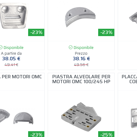
-23%
-23%
Disponibile
Disponibile
A partire da
Prezzo
38.05 €
38.16 €
49.41 €
49.56 €
 PER MOTORI OMC
PIASTRA ALVEOLARE PER
PLACC
MOTORI OMC 100/245 HP
CO
-23%
-25%