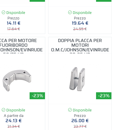
Disponibile
Disponibile
Prezzo
Prezzo
14.11 €
19.64 €
17.64 €
24.55 €
CCA PER MOTORE
DOPPIA PLACCA PER
FUORIBORDO
MOTORI
/JOHNSON/EVINRUDE
O.M.C/JOHNSON/EVINRUDE
50/75 HP
20-35 HP
-23%
-23%
Disponibile
Disponibile
A partire da
Prezzo
24.13 €
26.00 €
31.34 €
33.77 €