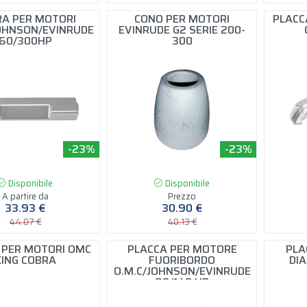
A PER MOTORI
CONO PER MOTORI
PLACC
JOHNSON/EVINRUDE
EVINRUDE G2 SERIE 200-
60/300HP
300
-23%
-23%
Disponibile
Disponibile
A partire da
Prezzo
33.93 €
30.90 €
44.07 €
40.13 €
 PER MOTORI OMC
PLACCA PER MOTORE
PLA
KING COBRA
FUORIBORDO
DIA
O.M.C/JOHNSON/EVINRUDE
90/140 HP