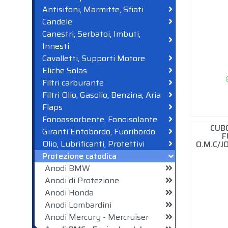
Antisifoni, Marmitte, Sfiati
Candele
Canestri, Serbatoi, Imbuti,
Innesti
Cavalletti, Supporti Motore
Eliche Solas
Filtri carburante
Filtri Olio, Gasolio, Benzina, Aria
Flaps
Fonoassorbente, Fonoisolante
CUB
Giranti Entobordo, Fuoribordo
F
Olio, Lubrificanti, Protettivi
O.M.C/
Protezione catodica
Anodi BMW
Anodi di Protezione
Anodi Honda
Anodi Lombardini
Anodi Mercury - Mercruiser