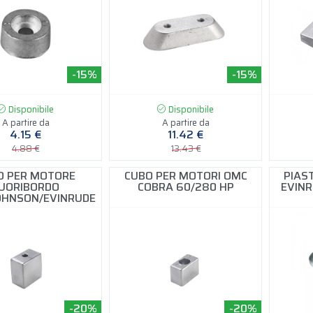
-15%
-15%
Disponibile
Disponibile
A partire da
A partire da
4.15 €
11.42 €
4.88 €
13.43 €
O PER MOTORE
CUBO PER MOTORI OMC
PIAS
UORIBORDO
COBRA 60/280 HP
EVINR
JOHNSON/EVINRUDE
-20%
-20%