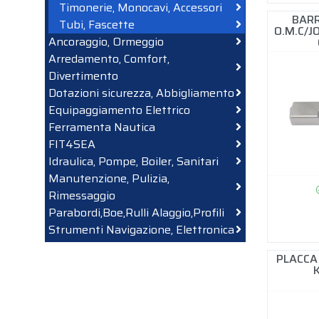
Timonerie, Monocavi, Accessori
BARR
Tubi, Fascette
O.M.C/
Ancoraggio, Ormeggio
Arredamento, Comfort,
Divertimento
Dotazioni sicurezza, Abbigliamento
Equipaggiamento Elettrico
Ferramenta Nautica
FIT4SEA
Idraulica, Pompe, Boiler, Sanitari
Manutenzione, Pulizia,
Rimessaggio
Parabordi,Boe,Rulli Alaggio,Profili
Strumenti Navigazione, Elettronica
PLACCA