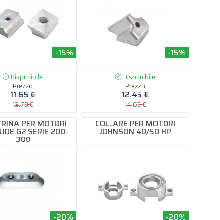
-15%
-15%
Disponibile
Disponibile
Prezzo
Prezzo
11.65 €
12.45 €
13.70 €
14.65 €
TRINA PER MOTORI
COLLARE PER MOTORI
UDE G2 SERIE 200-
JOHNSON 40/50 HP
300
-20%
-20%