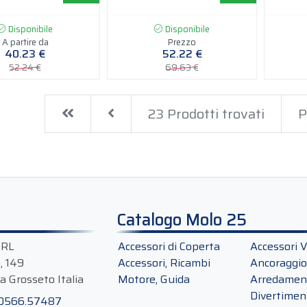
Disponibile
Disponibile
A partire da
Prezzo
40.23 €
52.22 €
52.24 €
69.63 €
First
Previous
23 Prodotti trovati
P
Catalogo Molo 25
SRL
Accessori di Coperta
Accessori V
a, 149
Accessori, Ricambi
Ancoraggio
a Grosseto Italia
Motore, Guida
Arredament
Divertimen
 0566.57487