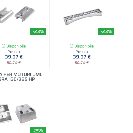
-23%
-23%
Disponibile
Disponibile
Prezzo
Prezzo
39.07 €
39.07 €
50.74 €
50.74 €
A PER MOTORI OMC
BRA 130/385 HP
-25%