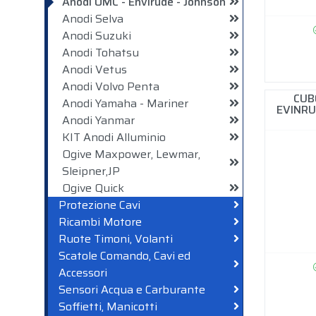
Anodi OMC - Envirude - Johnson
Anodi Selva
Anodi Suzuki
Anodi Tohatsu
Anodi Vetus
Anodi Volvo Penta
CUB
Anodi Yamaha - Mariner
EVINRU
Anodi Yanmar
KIT Anodi Alluminio
Ogive Maxpower, Lewmar,
Sleipner,JP
Ogive Quick
Protezione Cavi
Ricambi Motore
Ruote Timoni, Volanti
Scatole Comando, Cavi ed
Accessori
Sensori Acqua e Carburante
Soffietti, Manicotti