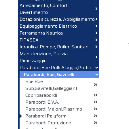
Arredamento, Comfort,
Divertimento
Dotazioni sicurezza, Abbigliamento
Equipaggiamento Elettrico
Ferramenta Nautica
FIT4SEA
Idraulica, Pompe, Boiler, Sanitari
Manutenzione, Pulizia,
Rimessaggio
Parabordi,Boe,Rulli Alaggio,Profili
Parabordi, Boe, Gavitelli
Boe,Boe
Sub,Gavitelli,Galleggianti
Copriparabordi
Parabordi E.V.A.
Parabordi Majoni,Plastimo
Parabordi Polyform
Parabordi Protezione