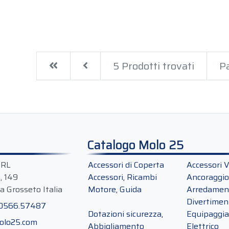
First
Previous
5 Prodotti trovati
Pa
Catalogo Molo 25
SRL
Accessori di Coperta
Accessori V
a, 149
Accessori, Ricambi
Ancoraggio
a Grosseto Italia
Motore, Guida
Arredament
Divertimen
 0566.57487
Dotazioni sicurezza,
Equipaggi
olo25.com
Abbigliamento
Elettrico