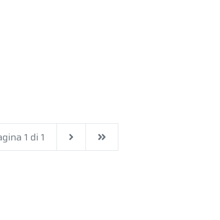
Next
Last
gina 1 di 1