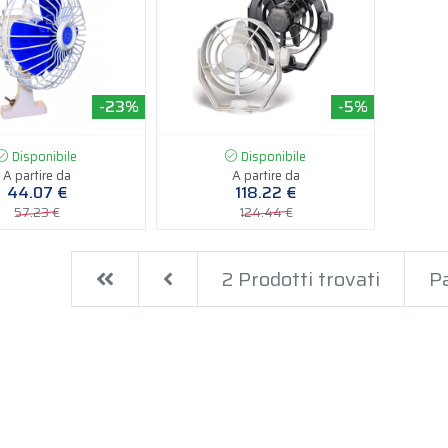
-23%
-5%
Disponibile
Disponibile
A partire da
A partire da
44.07 €
118.22 €
57.23 €
124.44 €
First
Previous
2 Prodotti trovati
Pa