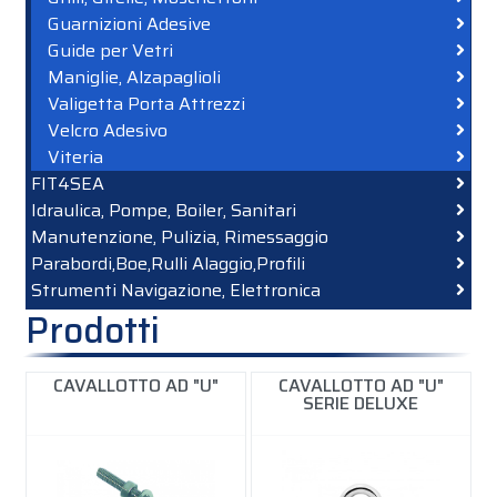
Guarnizioni Adesive
Guide per Vetri
Maniglie, Alzapaglioli
Valigetta Porta Attrezzi
Velcro Adesivo
Viteria
FIT4SEA
Idraulica, Pompe, Boiler, Sanitari
Manutenzione, Pulizia, Rimessaggio
Parabordi,Boe,Rulli Alaggio,Profili
Strumenti Navigazione, Elettronica
Prodotti
CAVALLOTTO AD "U"
CAVALLOTTO AD "U"
SERIE DELUXE