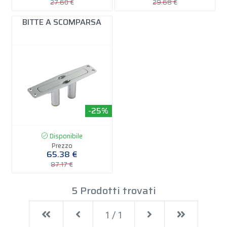
27.60 €
29.68 €
BITTE A SCOMPARSA
-25%
Disponibile
Prezzo
65.38 €
87.17 €
5 Prodotti trovati
First
Previous
Next
Last
1 / 1