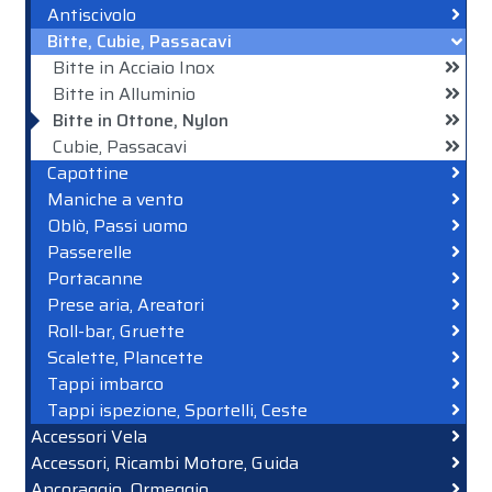
Antiscivolo
Bitte, Cubie, Passacavi
Bitte in Acciaio Inox
Bitte in Alluminio
Bitte in Ottone, Nylon
Cubie, Passacavi
Capottine
Maniche a vento
Oblò, Passi uomo
Passerelle
Portacanne
Prese aria, Areatori
Roll-bar, Gruette
Scalette, Plancette
Tappi imbarco
Tappi ispezione, Sportelli, Ceste
Accessori Vela
Accessori, Ricambi Motore, Guida
Ancoraggio, Ormeggio