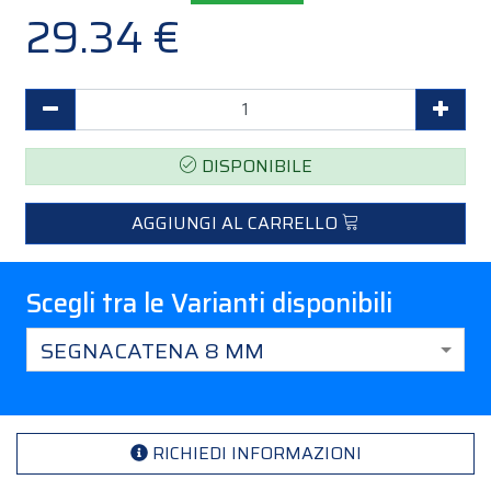
29.34 €
Decrementa Quantità
Incr
DISPONIBILE
AGGIUNGI AL CARRELLO
Scegli tra le Varianti disponibili
SEGNACATENA 8 MM
RICHIEDI INFORMAZIONI