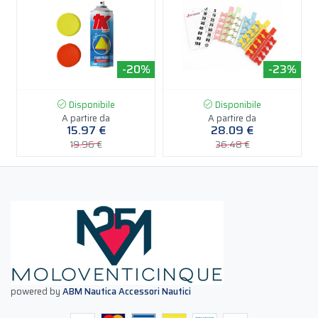
%
-20%
-23%
Disponibile
Disponibile
A partire da
A partire da
15.97 €
28.09 €
19.96 €
36.48 €
powered by
ABM Nautica Accessori Nautici