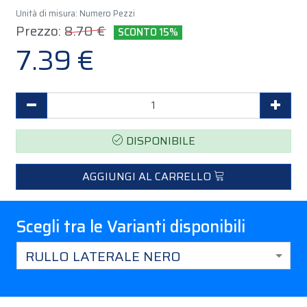
Unità di misura: Numero Pezzi
Prezzo:
8.70 €
SCONTO 15%
7.39 €
Decrementa Quantità
Incr
DISPONIBILE
AGGIUNGI AL CARRELLO
Scegli tra le Varianti disponibili
RULLO LATERALE NERO