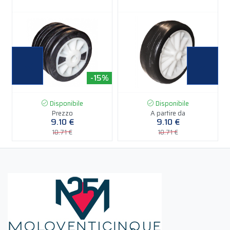
%
-15%
-15%
Disponibile
Disponibile
Prezzo
A partire da
9.10 €
9.10 €
10.71 €
10.71 €