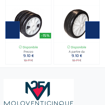
%
-15%
-15%
Disponibile
Disponibile
Prezzo
A partire da
9.10 €
9.10 €
10.71 €
10.71 €