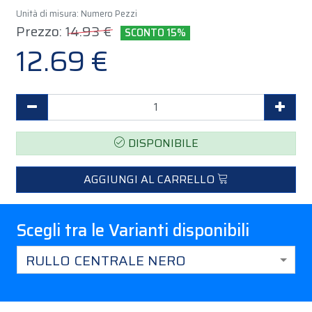
Unità di misura: Numero Pezzi
Prezzo:
14.93 €
SCONTO 15%
12.69 €
Decrementa Quantità
Incr
DISPONIBILE
AGGIUNGI AL CARRELLO
Scegli tra le Varianti disponibili
RULLO CENTRALE NERO