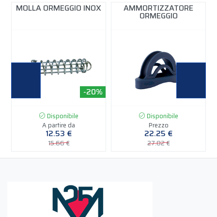
MOLLA ORMEGGIO INOX
AMMORTIZZATORE
ORMEGGIO
%
-20%
-20%
Disponibile
Disponibile
A partire da
Prezzo
12.53 €
22.25 €
15.66 €
27.82 €