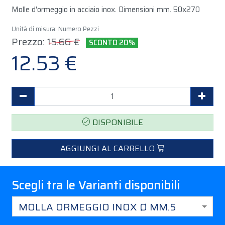
Unità di misura: Numero Pezzi
Prezzo:
15.66 €
SCONTO 20%
12.53 €
Decrementa Quantità
Incr
DISPONIBILE
AGGIUNGI AL CARRELLO
Scegli tra le Varianti disponibili
MOLLA ORMEGGIO INOX Ø MM.5