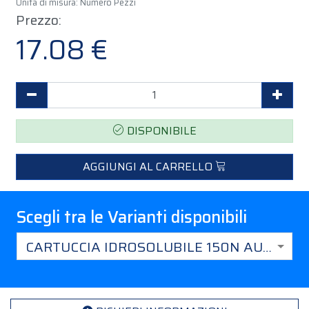
Unità di misura: Numero Pezzi
Prezzo:
17.08 €
Decrementa Quantità
Incr
DISPONIBILE
AGGIUNGI AL CARRELLO
Scegli tra le Varianti disponibili
CARTUCCIA IDROSOLUBILE 150N AUTO