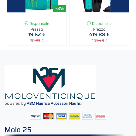
%
-3%
-7%
Disponibile
Disponibile
Prezzo
Prezzo
19.62 €
419.88 €
20.23 €
451.49 €
powered by
ABM Nautica Accessori Nautici
Molo 25