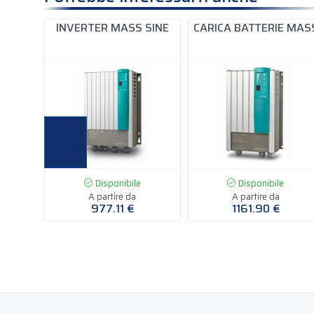
RIE
INVERTER MASS SINE
CARICA BATTERIE MAS
ER
Disponibile
Disponibile
A partire da
A partire da
977.11 €
1161.90 €