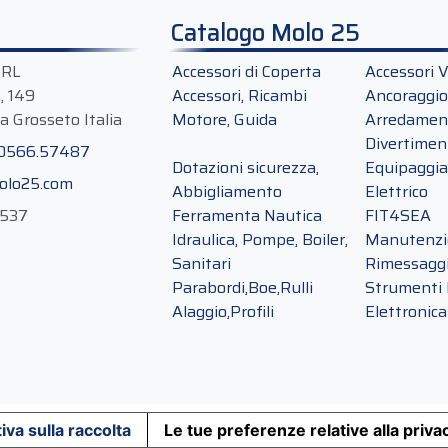
Catalogo Molo 25
SRL
Accessori di Coperta
Accessori V
a, 149
Accessori, Ricambi
Ancoraggio
a Grosseto Italia
Motore, Guida
Arredament
Divertimen
 0566.57487
Dotazioni sicurezza,
Equipaggi
olo25.com
Abbigliamento
Elettrico
0537
Ferramenta Nautica
FIT4SEA
Idraulica, Pompe, Boiler,
Manutenzio
Sanitari
Rimessagg
Parabordi,Boe,Rulli
Strumenti 
Alaggio,Profili
Elettronica
iva sulla raccolta
Le tue preferenze relative alla priva