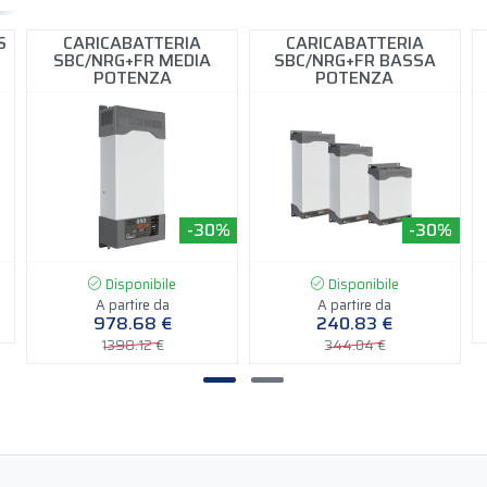
S
CARICABATTERIA
CARICABATTERIA
SBC/NRG+FR MEDIA
SBC/NRG+FR BASSA
POTENZA
POTENZA
-30%
-30%
Disponibile
Disponibile
A partire da
A partire da
978.68 €
240.83 €
1398.12 €
344.04 €